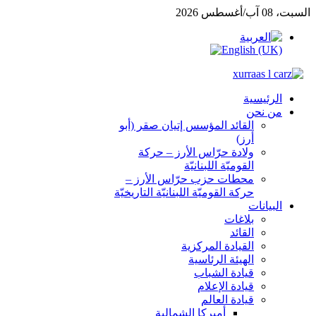
السبت، 08 آب/أغسطس 2026
الرئيسية
من نحن
القائد المؤسس إتيان صقر (أبو
أرز)
ولادة حرّاس الأرز – حركة
القوميّة اللبنانيّة
محطات حزب حرّاس الأرز –
حركة القوميّة اللبنانيّة التاريخيّة
البيانات
بلاغات
القائد
القيادة المركزية
الهيئة الرئاسية
قيادة الشباب
قيادة الإعلام
قيادة العالم
أميركا الشمالية