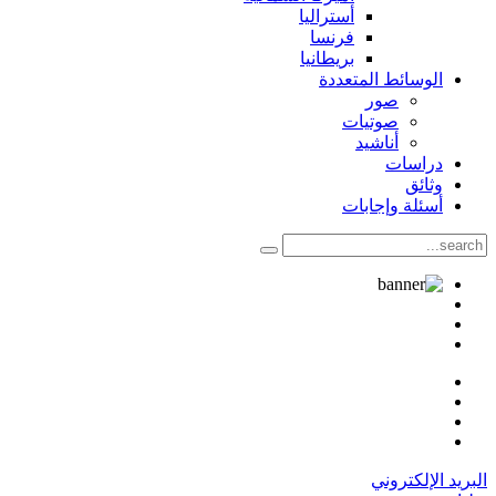
أستراليا
فرنسا
بريطانيا
الوسائط المتعددة
صور
صوتيات
أناشيد
دراسات
وثائق
أسئلة وإجابات
البريد الإلكتروني