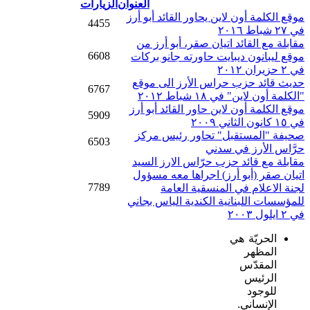
العنوان
الزيارات
موقع الكلمة أون لاين يحاور القائد أبو أرز
4455
في ٢٧ شباط ٢٠١٦
مقابلة مع القائد اتيان صقر، أبو أرز من
6608
موقع ليبانون ديبايت حاورته جانو بركات
في ٢ حزيران ٢٠١٢
حديث قائد حزب حراس الأرز الى موقع
6767
"الكلمة أون لاين" في ١٨ شباط ٢٠١٢
موقع الكلمة أون لاين حاور القائد أبو أرز
5909
في ١٥ كانون الثاني ٢٠٠٩
صحيفة "المستقبل" تحاور رئيس مركز
6503
حرَّاس الأرز في سدني
مقابلة مع قائد حزب حرّاس الارز السيد
اتيان صقر (أبو أرز) اجراها معه مسؤول
7789
لجنة الاعلام في المنسقية العامة
للمؤسسات اللبنانية الكندية الياس بجاني
في ٢ ايلول ٢٠٠٣
الحريّة هي
المظهر
المقدّس
الرئيس
للوجود
الإنساني.