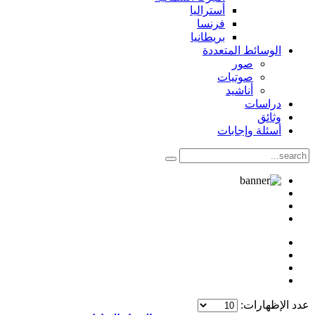
أستراليا
فرنسا
بريطانيا
الوسائط المتعددة
صور
صوتيات
أناشيد
دراسات
وثائق
أسئلة وإجابات
عدد الإظهارات: